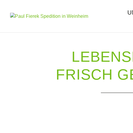
U
LEBENS
FRISCH G
____________