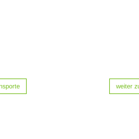
nsporte
weiter z